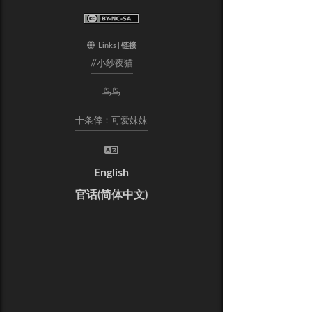
Links
链接
//小纱夜猫
鸟鸟
十条倖：可爱妹妹
English
官话(简体中文)