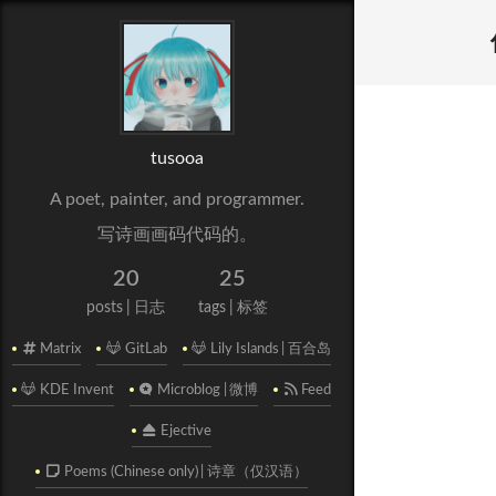
tusooa
A poet, painter, and programmer.
写诗画画码代码的。
20
25
posts
日志
tags
标签
Matrix
GitLab
Lily Islands
百合岛
KDE Invent
Microblog
微博
Feed
Ejective
Poems (Chinese only)
诗章（仅汉语）